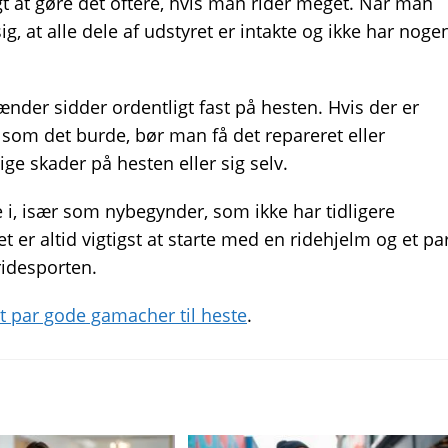
at gøre det oftere, hvis man rider meget. Når man
ig, at alle dele af udstyret er intakte og ikke har noge
ænder sidder ordentligt fast på hesten. Hvis der er
r, som det burde, bør man få det repareret eller
ge skader på hesten eller sig selv.
e i, især som nybegynder, som ikke har tidligere
t er altid vigtigst at starte med en ridehjelm og et pa
idesporten.
t par gode gamacher til heste
.