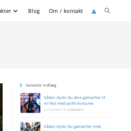
kter
Blog
Om / kontakt
Toggle
website
search
Seneste Indlæg
Sådan styler du dine gamacher til
en fest med politi kostume
27/12/2025
/
0 COMMENTS
Sådan styler du gamacher med