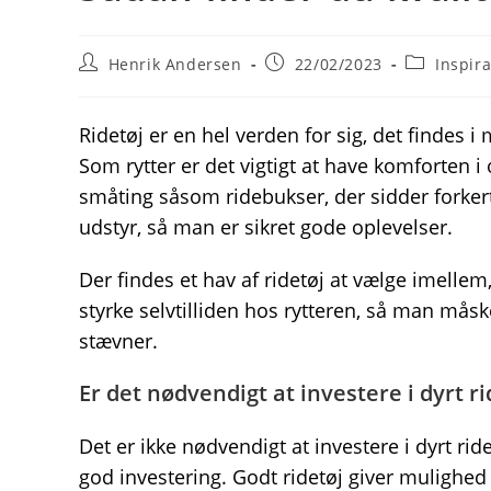
Post
Post
Post
Henrik Andersen
22/02/2023
Inspira
author:
published:
category:
Ridetøj er en hel verden for sig, det findes i
Som rytter er det vigtigt at have komforten i
småting såsom ridebukser, der sidder forkert.
udstyr, så man er sikret gode oplevelser.
Der findes et hav af ridetøj at vælge imellem
styrke selvtilliden hos rytteren, så man mås
stævner.
Er det nødvendigt at investere i dyrt ri
Det er ikke nødvendigt at investere i dyrt ri
god investering. Godt ridetøj giver mulighed 