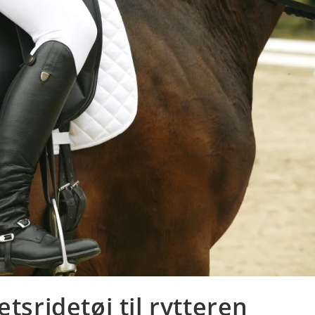
tsridetøj til rytteren