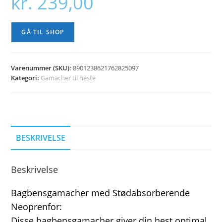
kr.
239,00
GÅ TIL SHOP
Varenummer (SKU):
8901238621762825097
Kategori:
Gamacher til heste
BESKRIVELSE
Beskrivelse
Bagbensgamacher med Stødabsorberende
Neoprenfor:
Disse bagbensgamacher giver din hest optimal