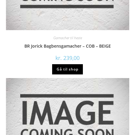
Gamacher til heste
BR Jorick Bagbensgamacher – COB – BEIGE
kr.
239,00
Gå til shop