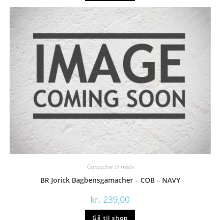
Gamacher til heste
BR Jorick Bagbensgamacher – COB – NAVY
kr.
239,00
Gå til shop