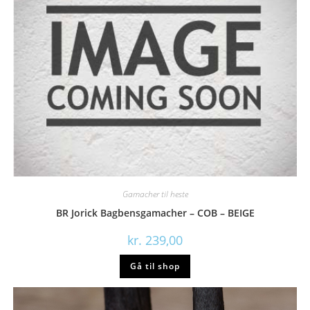
Gamacher til heste
BR Jorick Bagbensgamacher – COB – BEIGE
kr.
239,00
Gå til shop