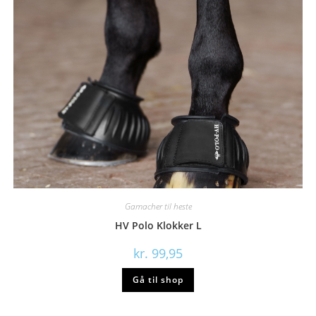
Gamacher til heste
HV Polo Klokker L
kr.
99,95
Gå til shop