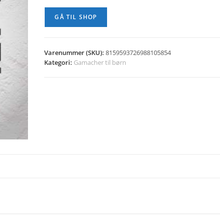
var:
er:
kr. 174,95.
kr. 69,98.
GÅ TIL SHOP
Varenummer (SKU):
8159593726988105854
Kategori:
Gamacher til børn