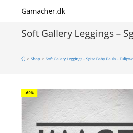
Skip
Gamacher.dk
to
content
Soft Gallery Leggings – 
>
Shop
>
Soft Gallery Leggings – SgIsa Baby Paula – Tulipw
-60%