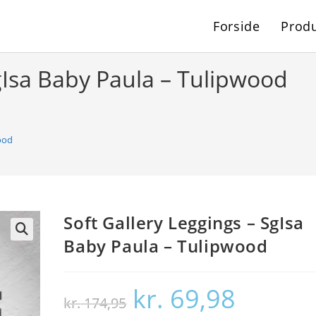
Forside
Produ
SgIsa Baby Paula – Tulipwood
ood
Soft Gallery Leggings – SgIsa
Baby Paula – Tulipwood
🔍
kr.
69,98
Den
Den
kr.
174,95
oprindelige
aktuelle
pris
pris