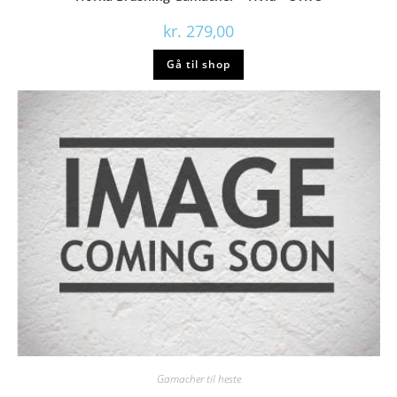
kr.
279,00
Gå til shop
Gamacher til heste