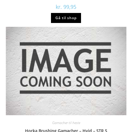
kr.
99,95
Gå til shop
Gamacher til heste
Horka Brushing Gamacher – Hvid – STR S