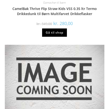
Gamacher til børn
CamelBak Thrive Flip Straw Kids VSS 0.35 ltr Termo
Drikkedunk til Børn Multifarvet Drikkeflasker
Den
Den
kr.
280,00
kr.
349,00
oprindelige
aktuelle
pris
pris
Gå til shop
var:
er:
kr. 349,00.
kr. 280,00.