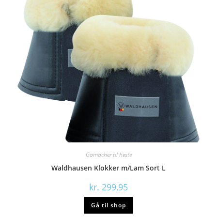
Gamacher til heste
Waldhausen Klokker m/Lam Sort L
kr.
299,95
Gå til shop