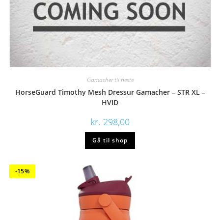
Gamacher til heste
HorseGuard Timothy Mesh Dressur Gamacher – STR XL –
HVID
kr.
298,00
Gå til shop
-15%