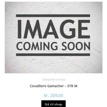
Gamacher til heste
Covalliero Gamacher – STR M
kr.
269,00
Gå til shop