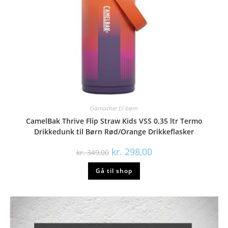
Gamacher til børn
CamelBak Thrive Flip Straw Kids VSS 0.35 ltr Termo
Drikkedunk til Børn Rød/Orange Drikkeflasker
Den
Den
kr.
298,00
kr.
349,00
oprindelige
aktuelle
pris
pris
Gå til shop
var:
er:
kr. 349,00.
kr. 298,00.