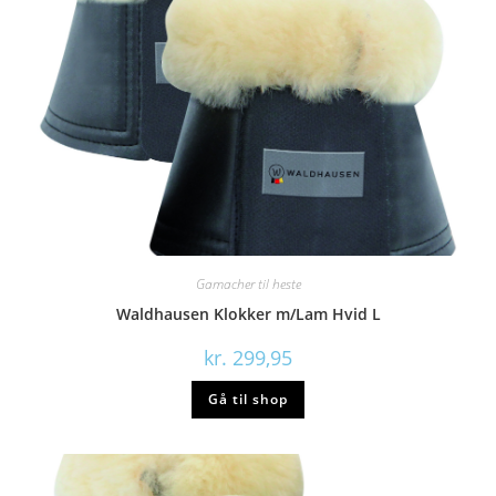
Gamacher til heste
Waldhausen Klokker m/Lam Hvid L
kr.
299,95
Gå til shop