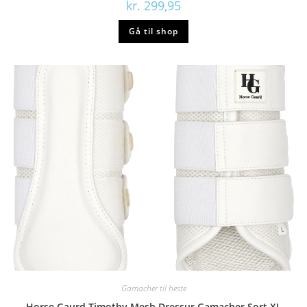
kr.
299,95
Gå til shop
Gamacher til heste
Horse Gaurd Timothy Mesh Dressur Gamacher Sort XL