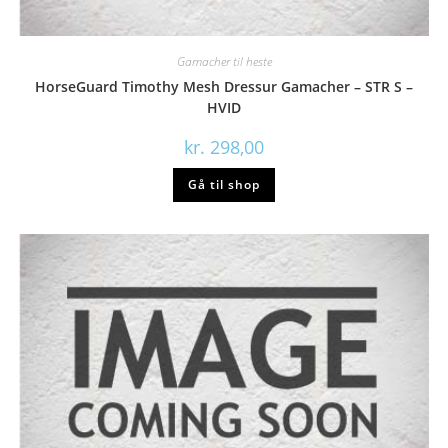
Gamacher til heste
HorseGuard Timothy Mesh Dressur Gamacher – STR S –
HVID
kr.
298,00
Gå til shop