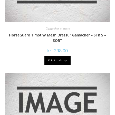
Gamacher til heste
HorseGuard Timothy Mesh Dressur Gamacher – STR S –
SORT
kr.
298,00
Gå til shop