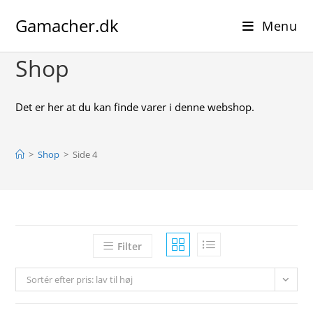
Skip
Gamacher.dk
to
Menu
content
Shop
Det er her at du kan finde varer i denne webshop.
>
Shop
>
Side 4
Filter
Sortér efter pris: lav til høj