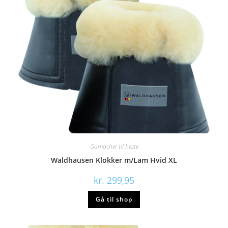
Gamacher til heste
Waldhausen Klokker m/Lam Hvid XL
kr.
299,95
Gå til shop