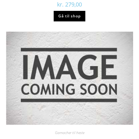
kr.
279,00
Gå til shop
Gamacher til heste