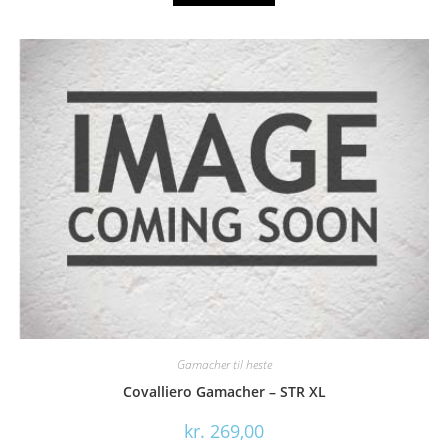
Gamacher til heste
Covalliero Gamacher – STR XL
kr.
269,00